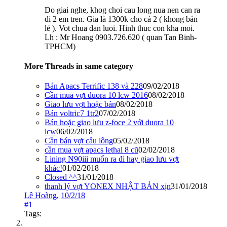
Do giai nghe, khog choi cau long nua nen can ra
di 2 em tren. Gia là 1300k cho cả 2 ( khong bán
lẻ ). Vot chua dan luoi. Hinh thuc con kha moi.
Lh : Mr Hoang 0903.726.620 ( quan Tan Binh-
TPHCM)
More Threads in same category
Bán Apacs Terrific 138 và 228
09/02/2018
Cần mua vợt duora 10 lcw 2016
08/02/2018
Giao lưu vợt hoặc bán
08/02/2018
Bán voltric7 1tr2
07/02/2018
Bán hoặc giao lưu z-foce 2 với duora 10
lcw
06/02/2018
Cần bán vợt câu lông
05/02/2018
cần mua vợt apacs lethal 8 cũ
02/02/2018
Lining N90iii muốn ra đi hay giao lưu vợt
khác!
01/02/2018
Closed ^^
31/01/2018
thanh lý vợt YONEX NHẬT BẢN xịn
31/01/2018
Lê Hoàng
,
10/2/18
#1
Tags: