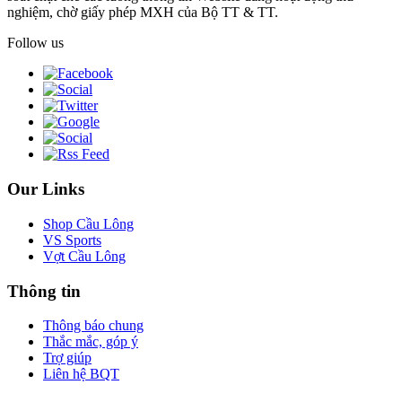
nghiệm, chờ giấy phép MXH của Bộ TT & TT.
Follow us
Our Links
Shop Cầu Lông
VS Sports
Vợt Cầu Lông
Thông tin
Thông báo chung
Thắc mắc, góp ý
Trợ giúp
Liên hệ BQT