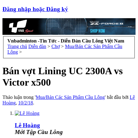
Đăng nhập hoặc Đăng ký
Vnbadminton -Tin Tức - Diễn Đàn Cầu Lông Việt Nam
Trang chủ
Diễn đàn
>
Chợ
>
Mua/Bán Các Sản Phẩm Cầu
Lông
>
Bán vợt Lining UC 2300A vs
Victor x500
Thảo luận trong '
Mua/Bán Các Sản Phẩm Cầu Lông
' bắt đầu bởi
Lê
Hoàng
,
10/2/18
.
Lê Hoàng
Mới Tập Cầu Lông