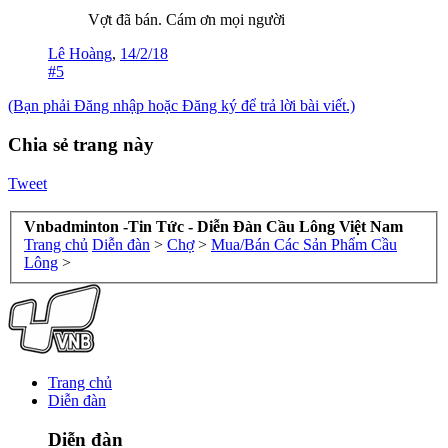
Vợt đã bán. Cám ơn mọi người
Lê Hoàng
,
14/2/18
#5
(Bạn phải Đăng nhập hoặc Đăng ký để trả lời bài viết.)
Chia sẻ trang này
Tweet
Vnbadminton -Tin Tức - Diễn Đàn Cầu Lông Việt Nam
Trang chủ
Diễn đàn
>
Chợ
>
Mua/Bán Các Sản Phẩm Cầu
Lông
>
Trang chủ
Diễn đàn
Diễn đàn