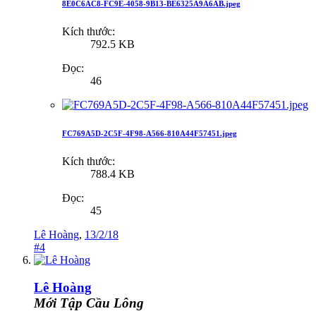
8E0C6AC8-FC9E-4058-9B13-BE6325A9A6AB.jpeg
Kích thước:
792.5 KB
Đọc:
46
FC769A5D-2C5F-4F98-A566-810A44F57451.jpeg
Kích thước:
788.4 KB
Đọc:
45
Lê Hoàng
,
13/2/18
#4
Lê Hoàng
Mới Tập Cầu Lông