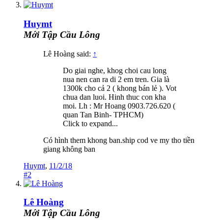
Huymt
Mới Tập Cầu Lông
Lê Hoàng said:
↑
Do giai nghe, khog choi cau long
nua nen can ra di 2 em tren. Gia là
1300k cho cả 2 ( khong bán lẻ ). Vot
chua dan luoi. Hinh thuc con kha
moi. Lh : Mr Hoang 0903.726.620 (
quan Tan Binh- TPHCM)
Click to expand...
Có hình them khong ban.ship cod ve my tho tiền
giang không ban
Huymt
,
11/2/18
#2
Lê Hoàng
Mới Tập Cầu Lông