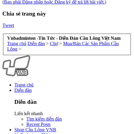
(Bạn phải Đăng nhập hoặc Đăng ký để trả lời bài viết.)
Chia sẻ trang này
Tweet
Vnbadminton -Tin Tức - Diễn Đàn Cầu Lông Việt Nam
Trang chủ
Diễn đàn
>
Chợ
>
Mua/Bán Các Sản Phẩm Cầu
Lông
>
Trang chủ
Diễn đàn
Diễn đàn
Liên kết nhanh
Tìm kiếm diễn đàn
Recent Posts
Shop Cầu Lông VNB