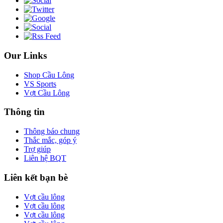
Our Links
Shop Cầu Lông
VS Sports
Vợt Cầu Lông
Thông tin
Thông báo chung
Thắc mắc, góp ý
Trợ giúp
Liên hệ BQT
Liên kết bạn bè
Vợt cầu lông
Vợt cầu lông
Vợt cầu lông