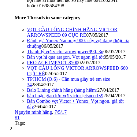
nội nhé ai mua liên lặc số này nhé 0911652541
hoặc 01698584398
More Threads in same category
VỢT CẦU LÔNG CHÍNH HÃNG VICTOR
ARROWSPEED 09 CỰC RẺ
07/05/2017
Đánh giá Yonex Nanoray 900- cây vợt đang được ưa
chuộng
06/05/2017
Thanh lý vợt victor arrowpower990, 3u
06/05/2017
Bán vợt hi qua aragon. Vợt ngon giá tốt
05/05/2017
PRO ACE IMPACT 8500
02/05/2017
VỢT CẦU LÔNG VICTOR ARROWSPEED 660
CỰC RẺ
02/05/2017
TPJHCM (Q.6) - Cần mua giày trẻ em size
34
28/04/2017
Balo Lining chính hãng (hàng hiếm)
27/04/2017
bán hoặc giao lưu vợt victor jetspeed s9
26/04/2017
Bán Combo vợt Victor + Yonex. Vợt ngon, giá tốt
đây
26/04/2017
Nguyễn minh hằng
,
7/5/17
#1
Tags: