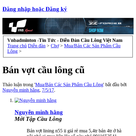
Đăng nhập hoặc Đăng ký
Vnbadminton -Tin Tức - Diễn Đàn Cầu Lông Việt Nam
Trang chủ
Diễn đàn
>
Chợ
>
Mua/Bán Các Sản Phẩm Cầu
Lông
>
Bán vợt cầu lông cũ
Thảo luận trong '
Mua/Bán Các Sản Phẩm Cầu Lông
' bắt đầu bởi
Nguyễn minh hằng
,
7/5/17
.
Nguyễn minh hằng
Mới Tập Cầu Lông
Bán vợt lining n55 ii giá rẻ mua 5,4tr bán 4tr ở hà