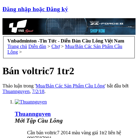
Đăng nhập hoặc Đăng ký
Vnbadminton -Tin Tức - Diễn Đàn Cầu Lông Việt Nam
Trang chủ
Diễn đàn
>
Chợ
>
Mua/Bán Các Sản Phẩm Cầu
Lông
>
Bán voltric7 1tr2
Thảo luận trong '
Mua/Bán Các Sản Phẩm Cầu Lông
' bắt đầu bởi
Thuannguyen
,
7/2/18
.
Thuannguyen
Mới Tập Cầu Lông
Cần bán voltric7 2014 màu vàng giá 1tr2 liên hệ