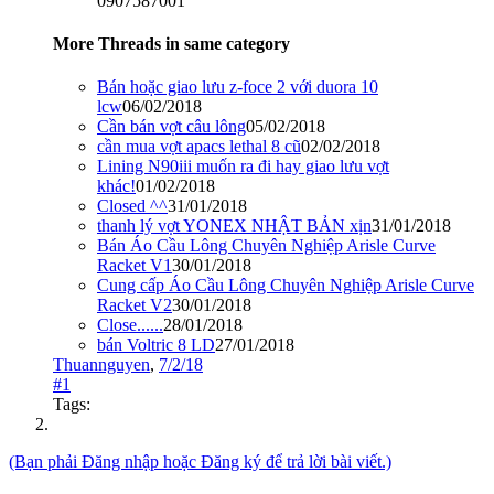
0907587001
More Threads in same category
Bán hoặc giao lưu z-foce 2 với duora 10
lcw
06/02/2018
Cần bán vợt câu lông
05/02/2018
cần mua vợt apacs lethal 8 cũ
02/02/2018
Lining N90iii muốn ra đi hay giao lưu vợt
khác!
01/02/2018
Closed ^^
31/01/2018
thanh lý vợt YONEX NHẬT BẢN xịn
31/01/2018
Bán Áo Cầu Lông Chuyên Nghiệp Arisle Curve
Racket V1
30/01/2018
Cung cấp Áo Cầu Lông Chuyên Nghiệp Arisle Curve
Racket V2
30/01/2018
Close......
28/01/2018
bán Voltric 8 LD
27/01/2018
Thuannguyen
,
7/2/18
#1
Tags:
(Bạn phải Đăng nhập hoặc Đăng ký để trả lời bài viết.)