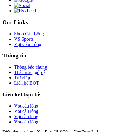
Our Links
Shop Cầu Lông
VS Sports
Vợt Cầu Lông
Thông tin
Thông báo chung
Thắc mắc, góp ý
Trợ giúp
Liên hệ BQT
Liên kết bạn bè
Vợt cầu lông
Vợt cầu lông
Vợt cầu lông
Vợt cầu lông
Diễn đàn sử dụng XenForo™ ©2011 XenForo Ltd.