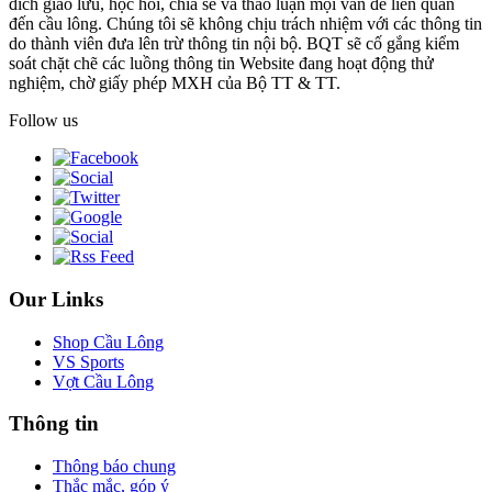
đích giao lưu, học hỏi, chia sẻ và thảo luận mọi vấn đề liên quan
đến cầu lông. Chúng tôi sẽ không chịu trách nhiệm với các thông tin
do thành viên đưa lên trừ thông tin nội bộ. BQT sẽ cố gắng kiểm
soát chặt chẽ các luồng thông tin Website đang hoạt động thử
nghiệm, chờ giấy phép MXH của Bộ TT & TT.
Follow us
Our Links
Shop Cầu Lông
VS Sports
Vợt Cầu Lông
Thông tin
Thông báo chung
Thắc mắc, góp ý