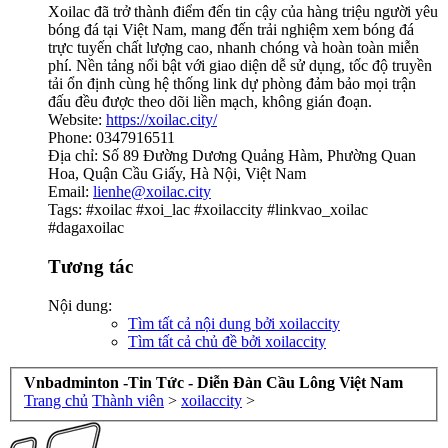
Xoilac đã trở thành điểm đến tin cậy của hàng triệu người yêu
bóng đá tại Việt Nam, mang đến trải nghiệm xem bóng đá
trực tuyến chất lượng cao, nhanh chóng và hoàn toàn miễn
phí. Nền tảng nổi bật với giao diện dễ sử dụng, tốc độ truyền
tải ổn định cùng hệ thống link dự phòng đảm bảo mọi trận
đấu đều được theo dõi liền mạch, không gián đoạn.
Website:
https://xoilac.city/
Phone: 0347916511
Địa chỉ: Số 89 Đường Dương Quảng Hàm, Phường Quan
Hoa, Quận Cầu Giấy, Hà Nội, Việt Nam
Email:
lienhe@xoilac.city
Tags: #xoilac #xoi_lac #xoilaccity #linkvao_xoilac
#dagaxoilac
Tương tác
Nội dung:
Tìm tất cả nội dung bởi xoilaccity
Tìm tất cả chủ đề bởi xoilaccity
Vnbadminton -Tin Tức - Diễn Đàn Cầu Lông Việt Nam
Trang chủ
Thành viên
>
xoilaccity
>