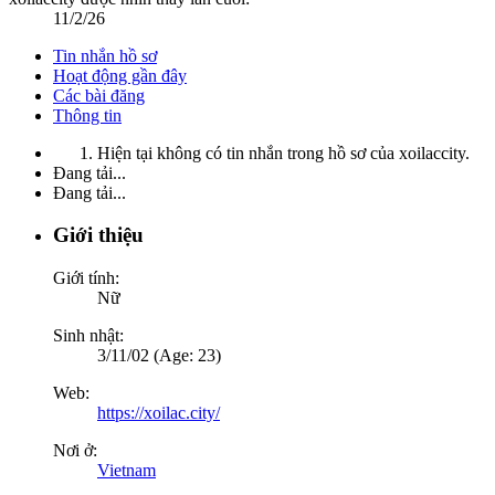
11/2/26
Tin nhắn hồ sơ
Hoạt động gần đây
Các bài đăng
Thông tin
Hiện tại không có tin nhắn trong hồ sơ của xoilaccity.
Đang tải...
Đang tải...
Giới thiệu
Giới tính:
Nữ
Sinh nhật:
3/11/02 (Age: 23)
Web:
https://xoilac.city/
Nơi ở:
Vietnam