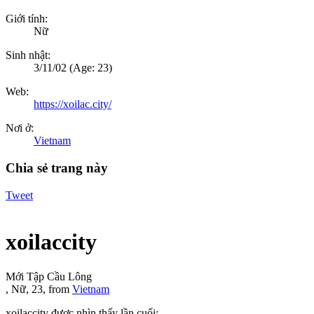
Giới tính:
Nữ
Sinh nhật:
3/11/02
(Age: 23)
Web:
https://xoilac.city/
Nơi ở:
Vietnam
Chia sẻ trang này
Tweet
xoilaccity
Mới Tập Cầu Lông
, Nữ, 23,
from
Vietnam
xoilaccity được nhìn thấy lần cuối: