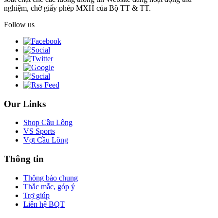
nghiệm, chờ giấy phép MXH của Bộ TT & TT.
Follow us
Our Links
Shop Cầu Lông
VS Sports
Vợt Cầu Lông
Thông tin
Thông báo chung
Thắc mắc, góp ý
Trợ giúp
Liên hệ BQT