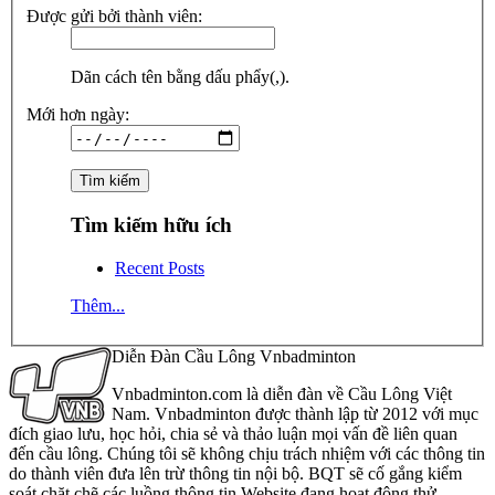
Được gửi bởi thành viên:
Dãn cách tên bằng dấu phẩy(,).
Mới hơn ngày:
Tìm kiếm hữu ích
Recent Posts
Thêm...
Diễn Đàn Cầu Lông Vnbadminton
Vnbadminton.com là diễn đàn về Cầu Lông Việt
Nam. Vnbadminton được thành lập từ 2012 với mục
đích giao lưu, học hỏi, chia sẻ và thảo luận mọi vấn đề liên quan
đến cầu lông. Chúng tôi sẽ không chịu trách nhiệm với các thông tin
do thành viên đưa lên trừ thông tin nội bộ. BQT sẽ cố gắng kiểm
soát chặt chẽ các luồng thông tin Website đang hoạt động thử