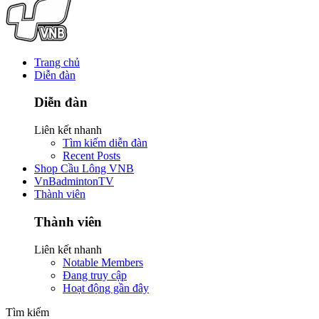
Trang chủ
Diễn đàn
Diễn đàn
Liên kết nhanh
Tìm kiếm diễn đàn
Recent Posts
Shop Cầu Lông VNB
VnBadmintonTV
Thành viên
Thành viên
Liên kết nhanh
Notable Members
Đang truy cập
Hoạt động gần đây
Tìm kiếm