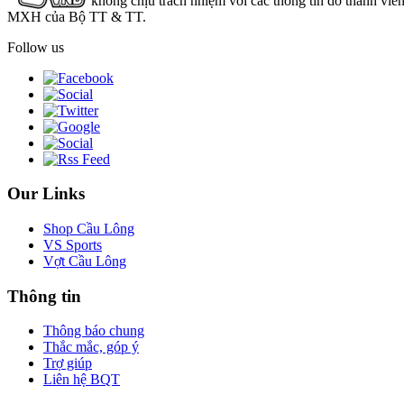
không chịu trách nhiệm với các thông tin do thành viê
MXH của Bộ TT & TT.
Follow us
Our Links
Shop Cầu Lông
VS Sports
Vợt Cầu Lông
Thông tin
Thông báo chung
Thắc mắc, góp ý
Trợ giúp
Liên hệ BQT