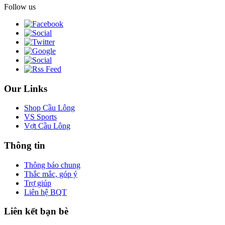
Follow us
Our Links
Shop Cầu Lông
VS Sports
Vợt Cầu Lông
Thông tin
Thông báo chung
Thắc mắc, góp ý
Trợ giúp
Liên hệ BQT
Liên kết bạn bè