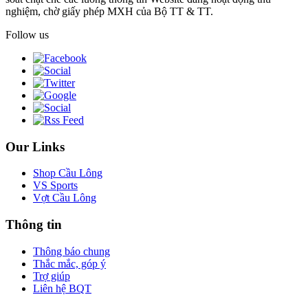
nghiệm, chờ giấy phép MXH của Bộ TT & TT.
Follow us
Our Links
Shop Cầu Lông
VS Sports
Vợt Cầu Lông
Thông tin
Thông báo chung
Thắc mắc, góp ý
Trợ giúp
Liên hệ BQT