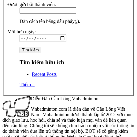
Được gửi bởi thành viên:
Dãn cách tên bằng dấu phẩy(,).
Mới hơn ngày:
Tìm kiếm hữu ích
Recent Posts
Thêm...
Diễn Đàn Cầu Lông Vnbadminton
Vnbadminton.com là diễn đàn về Cầu Lông Việt
Nam. Vnbadminton được thành lập từ 2012 với mục
đích giao lưu, học hỏi, chia sẻ và thảo luận mọi vấn đề liên quan
đến cầu lông. Chúng tôi sẽ không chịu trách nhiệm với các thông tin
do thành viên đưa lên trừ thông tin nội bộ. BQT sẽ cố gắng kiểm
soát chặt chẽ các luồng thông tin Website đang hoạt động thử