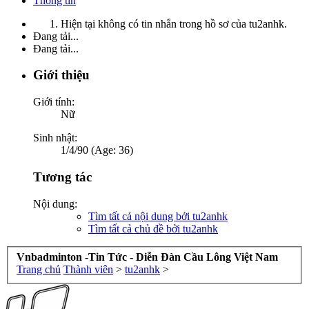
Thông tin
Hiện tại không có tin nhắn trong hồ sơ của tu2anhk.
Đang tải...
Đang tải...
Giới thiệu
Giới tính:
Nữ
Sinh nhật:
1/4/90 (Age: 36)
Tương tác
Nội dung:
Tìm tất cả nội dung bởi tu2anhk
Tìm tất cả chủ đề bởi tu2anhk
Vnbadminton -Tin Tức - Diễn Đàn Cầu Lông Việt Nam
Trang chủ
Thành viên
>
tu2anhk
>