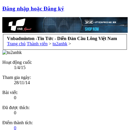
Đăng nhập hoặc Đăng ký
Vnbadminton -Tin Tức - Diễn Đàn Cầu Lông Việt Nam
Trang chủ
Thành viên
>
tu2anhk
>
Hoạt động cuối:
1/4/15
Tham gia ngày:
28/11/14
Bài viết:
0
Đã được thích:
0
Điểm thành tích:
0