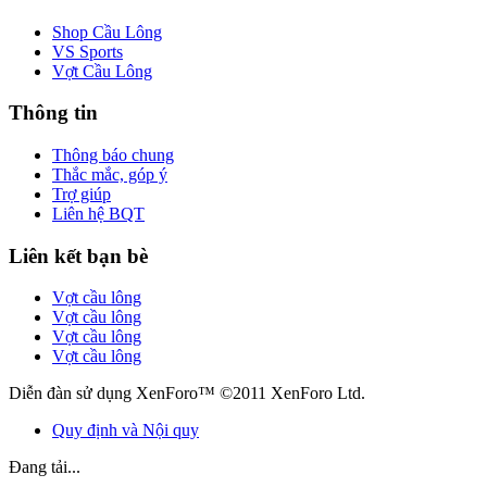
Shop Cầu Lông
VS Sports
Vợt Cầu Lông
Thông tin
Thông báo chung
Thắc mắc, góp ý
Trợ giúp
Liên hệ BQT
Liên kết bạn bè
Vợt cầu lông
Vợt cầu lông
Vợt cầu lông
Vợt cầu lông
Diễn đàn sử dụng XenForo™ ©2011 XenForo Ltd.
Quy định và Nội quy
Đang tải...