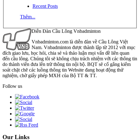
Recent Posts
Thêm...
Diễn Đàn Cầu Lông Vnbadminton
Vnbadminton.com là diễn đàn về Cầu Lông Việt
Nam. Vnbadminton được thành lập từ 2012 với mục
đích giao lưu, học hỏi, chia sẻ và thảo luận mọi vấn đề liên quan
đến cầu lông. Chúng tôi sẽ không chịu trách nhiệm với các thông tin
do thành viên đưa lên trừ thông tin nội bộ. BQT sẽ cố gắng kiểm
soát chặt chẽ các luồng thông tin Website đang hoạt động thử
nghiệm, chờ giấy phép MXH của Bộ TT & TT.
Follow us
Our Links