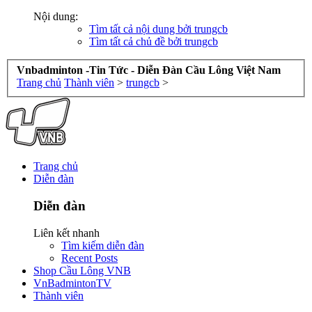
Nội dung:
Tìm tất cả nội dung bởi trungcb
Tìm tất cả chủ đề bởi trungcb
Vnbadminton -Tin Tức - Diễn Đàn Cầu Lông Việt Nam
Trang chủ
Thành viên
>
trungcb
>
Trang chủ
Diễn đàn
Diễn đàn
Liên kết nhanh
Tìm kiếm diễn đàn
Recent Posts
Shop Cầu Lông VNB
VnBadmintonTV
Thành viên