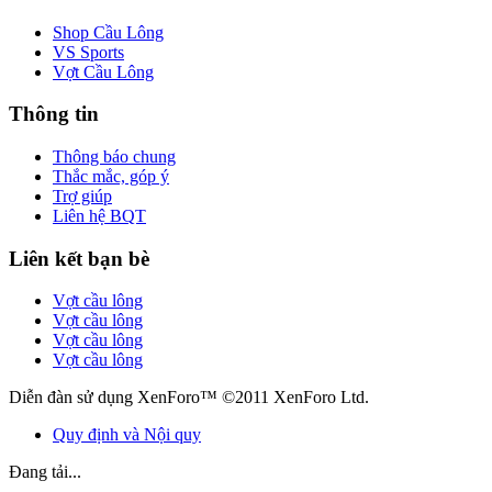
Shop Cầu Lông
VS Sports
Vợt Cầu Lông
Thông tin
Thông báo chung
Thắc mắc, góp ý
Trợ giúp
Liên hệ BQT
Liên kết bạn bè
Vợt cầu lông
Vợt cầu lông
Vợt cầu lông
Vợt cầu lông
Diễn đàn sử dụng XenForo™ ©2011 XenForo Ltd.
Quy định và Nội quy
Đang tải...