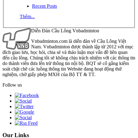
Recent Posts
Thêm...
Diễn Đàn Cầu Lông Vnbadminton
Vnbadminton.com là diễn đàn về Cầu Lông Việt
Nam. Vnbadminton được thành lập từ 2012 với mục
đích giao lưu, học hỏi, chia sẻ và thảo luận mọi vấn đề liên quan
đến cầu lông. Chúng tôi sẽ không chịu trách nhiệm với các thông tin
do thành viên đưa lên trừ thông tin nội bộ. BQT sẽ cố gắng kiểm
soát chặt chẽ các luồng thông tin Website đang hoạt động thử
nghiệm, chờ giấy phép MXH của Bộ TT & TT.
Follow us
Our Links