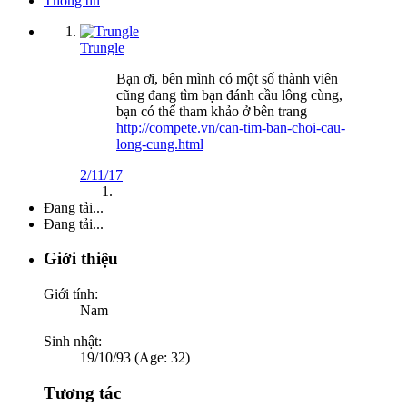
Thông tin
Trungle
Bạn ơi, bên mình có một số thành viên
cũng đang tìm bạn đánh cầu lông cùng,
bạn có thể tham khảo ở bên trang
http://compete.vn/can-tim-ban-choi-cau-
long-cung.html
2/11/17
Đang tải...
Đang tải...
Giới thiệu
Giới tính:
Nam
Sinh nhật:
19/10/93 (Age: 32)
Tương tác