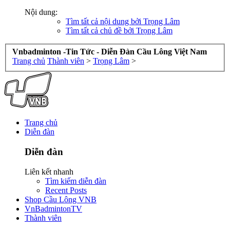
Nội dung:
Tìm tất cả nội dung bởi Trọng Lâm
Tìm tất cả chủ đề bởi Trọng Lâm
Vnbadminton -Tin Tức - Diễn Đàn Cầu Lông Việt Nam
Trang chủ
Thành viên
>
Trọng Lâm
>
Trang chủ
Diễn đàn
Diễn đàn
Liên kết nhanh
Tìm kiếm diễn đàn
Recent Posts
Shop Cầu Lông VNB
VnBadmintonTV
Thành viên