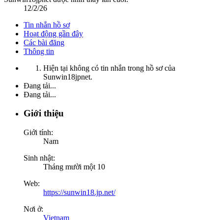
12/2/26
Tin nhắn hồ sơ
Hoạt động gần đây
Các bài đăng
Thông tin
Hiện tại không có tin nhắn trong hồ sơ của
Sunwin18jpnet.
Đang tải...
Đang tải...
Giới thiệu
Giới tính:
Nam
Sinh nhật:
Tháng mười một 10
Web:
https://sunwin18.jp.net/
Nơi ở:
Vietnam