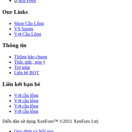
Our Links
Shop Cầu Lông
VS Sports
Vợt Cầu Lông
Thông tin
Thông báo chung
Thắc mắc, góp ý
Trợ giúp
Liên hệ BQT
Liên kết bạn bè
Vợt cầu lông
Vợt cầu lông
Vợt cầu lông
Vợt cầu lông
Diễn đàn sử dụng XenForo™ ©2011 XenForo Ltd.
Quy định và Nội quy