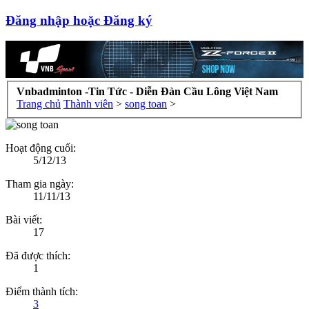
Đăng nhập hoặc Đăng ký
Vnbadminton -Tin Tức - Diễn Đàn Cầu Lông Việt Nam
Trang chủ
Thành viên
>
song toan
>
Hoạt động cuối:
5/12/13
Tham gia ngày:
11/11/13
Bài viết:
17
Đã được thích:
1
Điểm thành tích:
3