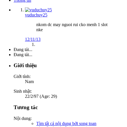
Thông tin
vuduchuy25
nkom dc may nguoi rui cko menh 1 slot
nke
12/11/13
Đang tải...
Đang tải...
Giới thiệu
Giới tính:
Nam
Sinh nhật:
22/2/97 (Age: 29)
Tương tác
Nội dung:
Tìm tất cả nội dung bởi song toan