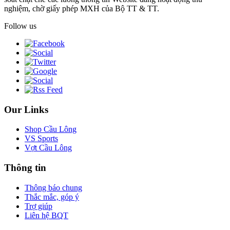
nghiệm, chờ giấy phép MXH của Bộ TT & TT.
Follow us
Our Links
Shop Cầu Lông
VS Sports
Vợt Cầu Lông
Thông tin
Thông báo chung
Thắc mắc, góp ý
Trợ giúp
Liên hệ BQT