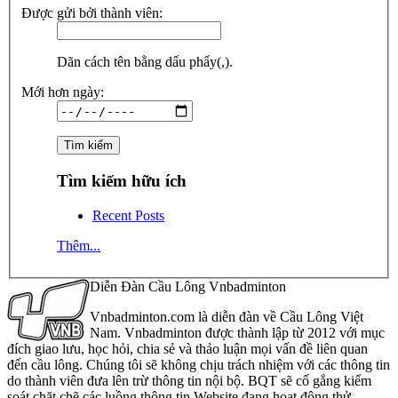
Được gửi bởi thành viên:
Dãn cách tên bằng dấu phẩy(,).
Mới hơn ngày:
Tìm kiếm hữu ích
Recent Posts
Thêm...
Diễn Đàn Cầu Lông Vnbadminton
Vnbadminton.com là diễn đàn về Cầu Lông Việt
Nam. Vnbadminton được thành lập từ 2012 với mục
đích giao lưu, học hỏi, chia sẻ và thảo luận mọi vấn đề liên quan
đến cầu lông. Chúng tôi sẽ không chịu trách nhiệm với các thông tin
do thành viên đưa lên trừ thông tin nội bộ. BQT sẽ cố gắng kiểm
soát chặt chẽ các luồng thông tin Website đang hoạt động thử