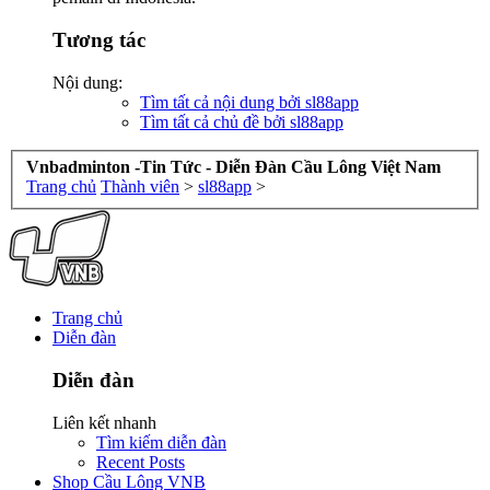
Tương tác
Nội dung:
Tìm tất cả nội dung bởi sl88app
Tìm tất cả chủ đề bởi sl88app
Vnbadminton -Tin Tức - Diễn Đàn Cầu Lông Việt Nam
Trang chủ
Thành viên
>
sl88app
>
Trang chủ
Diễn đàn
Diễn đàn
Liên kết nhanh
Tìm kiếm diễn đàn
Recent Posts
Shop Cầu Lông VNB