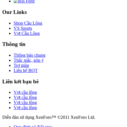
Our Links
Shop Cầu Lông
VS Sports
Vợt Cầu Lông
Thông tin
Thông báo chung
Thắc mắc, góp ý
Trợ giúp
Liên hệ BQT
Liên kết bạn bè
Vợt cầu lông
Vợt cầu lông
Vợt cầu lông
Vợt cầu lông
Diễn đàn sử dụng XenForo™ ©2011 XenForo Ltd.
Quy định và Nội quy