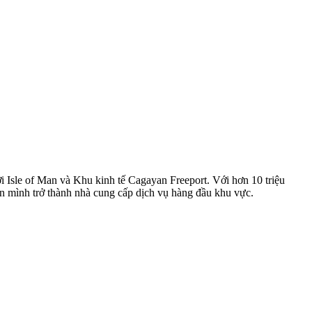
i Isle of Man và Khu kinh tế Cagayan Freeport. Với hơn 10 triệu
n mình trở thành nhà cung cấp dịch vụ hàng đầu khu vực.