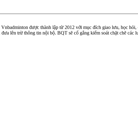
badminton được thành lập từ 2012 với mục đích giao lưu, học hỏi, ch
n đưa lên trừ thông tin nội bộ. BQT sẽ cố gắng kiểm soát chặt chẽ các