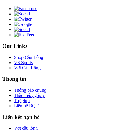
Our Links
Shop Cầu Lông
VS Sports
Vợt Cầu Lông
Thông tin
Thông báo chung
Thắc mắc, góp ý
Trợ giúp
Liên hệ BQT
Liên kết bạn bè
Vợt cầu lông