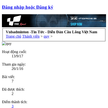
Đăng nhập hoặc Đăng ký
Vnbadminton -Tin Tức - Diễn Đàn Cầu Lông Việt Nam
Trang chủ
Thành viên
>
quy
>
Hoạt động cuối:
13/9/17
Tham gia ngày:
26/1/16
Bài viết:
7
Đã được thích:
2
Điểm thành tích:
3