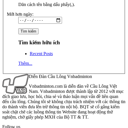
Dãn cách tên bằng dấu phẩy(,).
Mới hơn ngày:
Tìm kiếm hữu ích
Recent Posts
Thêm...
Diễn Đàn Cầu Lông Vnbadminton
Vnbadminton.com là diễn đàn về Cầu Lông Việt
Nam. Vnbadminton được thành lập từ 2012 với mục
đích giao lưu, học hỏi, chia sẻ và thảo luận mọi vấn đề liên quan
đến cầu lông. Chúng tôi sẽ không chịu trách nhiệm với các thông tin
do thành viên đưa lên trừ thông tin nội bộ. BQT sẽ cố gắng kiểm
soát chặt chẽ các luồng thông tin Website đang hoạt động thử
nghiệm, chờ giấy phép MXH của Bộ TT & TT.
Follow us