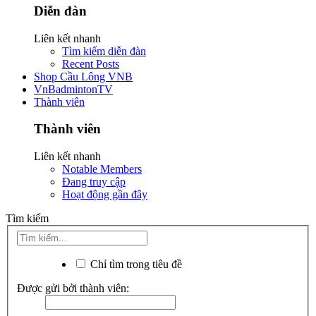
Diễn đàn
Liên kết nhanh
Tìm kiếm diễn đàn
Recent Posts
Shop Cầu Lông VNB
VnBadmintonTV
Thành viên
Thành viên
Liên kết nhanh
Notable Members
Đang truy cập
Hoạt động gần đây
Tìm kiếm
Chỉ tìm trong tiêu đề
Được gửi bởi thành viên: