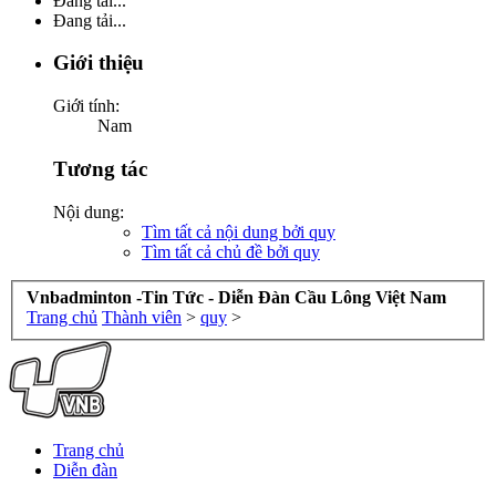
Đang tải...
Đang tải...
Giới thiệu
Giới tính:
Nam
Tương tác
Nội dung:
Tìm tất cả nội dung bởi quy
Tìm tất cả chủ đề bởi quy
Vnbadminton -Tin Tức - Diễn Đàn Cầu Lông Việt Nam
Trang chủ
Thành viên
>
quy
>
Trang chủ
Diễn đàn