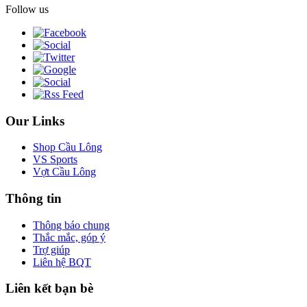
Follow us
Our Links
Shop Cầu Lông
VS Sports
Vợt Cầu Lông
Thông tin
Thông báo chung
Thắc mắc, góp ý
Trợ giúp
Liên hệ BQT
Liên kết bạn bè