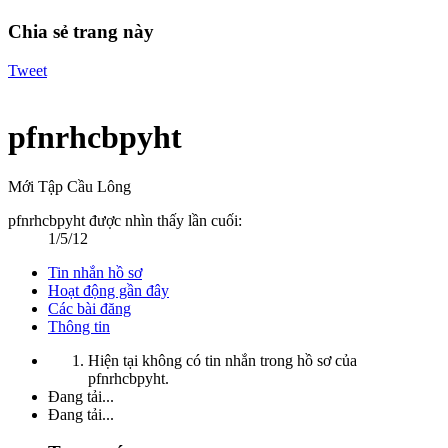
Chia sẻ trang này
Tweet
pfnrhcbpyht
Mới Tập Cầu Lông
pfnrhcbpyht được nhìn thấy lần cuối:
1/5/12
Tin nhắn hồ sơ
Hoạt động gần đây
Các bài đăng
Thông tin
Hiện tại không có tin nhắn trong hồ sơ của
pfnrhcbpyht.
Đang tải...
Đang tải...