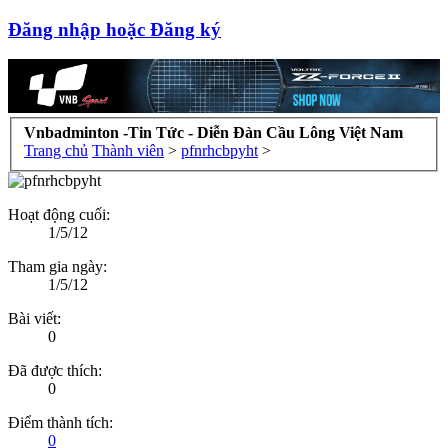
Đăng nhập hoặc Đăng ký
Vnbadminton -Tin Tức - Diễn Đàn Cầu Lông Việt Nam
Trang chủ
Thành viên
>
pfnrhcbpyht
>
Hoạt động cuối:
1/5/12
Tham gia ngày:
1/5/12
Bài viết:
0
Đã được thích:
0
Điểm thành tích:
0