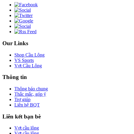
Our Links
Shop Cầu Lông
VS Sports
Vợt Cầu Lông
Thông tin
Thông báo chung
Thắc mắc, góp ý
Trợ giúp
Liên hệ BQT
Liên kết bạn bè
Vợt cầu lông
Vợt cầu lông