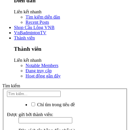
Diễn đàn
Liên kết nhanh
Tìm kiếm diễn đàn
Recent Posts
Shop Cầu Lông VNB
VnBadmintonTV
Thành viên
Thành viên
Liên kết nhanh
Notable Members
Đang truy cập
Hoạt động gần đây
Tìm kiếm
Chỉ tìm trong tiêu đề
Được gửi bởi thành viên: