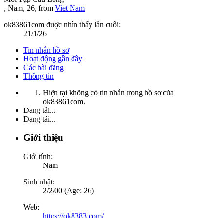
, Nam, 26,
from
Viet Nam
ok83861com được nhìn thấy lần cuối:
21/1/26
Tin nhắn hồ sơ
Hoạt động gần đây
Các bài đăng
Thông tin
Hiện tại không có tin nhắn trong hồ sơ của
ok83861com.
Đang tải...
Đang tải...
Giới thiệu
Giới tính:
Nam
Sinh nhật:
2/2/00 (Age: 26)
Web:
https://ok8383.com/