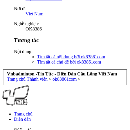
Nơi ở:
Viet Nam
Nghề nghiệp:
OK8386
Tương tác
Nội dung:
Tìm tất cả nội dung bởi ok83861com
Tìm tất cả chủ đề bởi ok83861com
Vnbadminton -Tin Tức - Diễn Đàn Cầu Lông Việt Nam
Trang chủ
Thành viên
>
ok83861com
>
Trang chủ
Diễn đàn