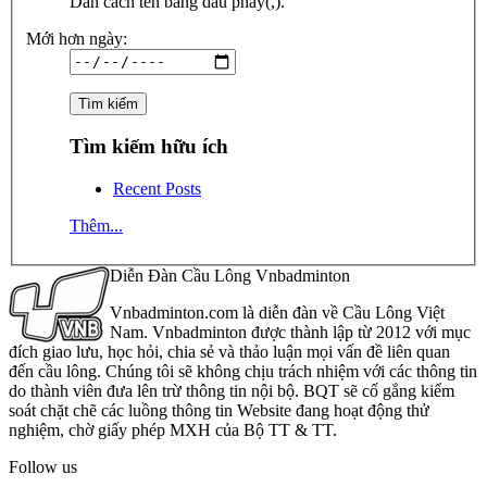
Dãn cách tên bằng dấu phẩy(,).
Mới hơn ngày:
Tìm kiếm hữu ích
Recent Posts
Thêm...
Diễn Đàn Cầu Lông Vnbadminton
Vnbadminton.com là diễn đàn về Cầu Lông Việt
Nam. Vnbadminton được thành lập từ 2012 với mục
đích giao lưu, học hỏi, chia sẻ và thảo luận mọi vấn đề liên quan
đến cầu lông. Chúng tôi sẽ không chịu trách nhiệm với các thông tin
do thành viên đưa lên trừ thông tin nội bộ. BQT sẽ cố gắng kiểm
soát chặt chẽ các luồng thông tin Website đang hoạt động thử
nghiệm, chờ giấy phép MXH của Bộ TT & TT.
Follow us