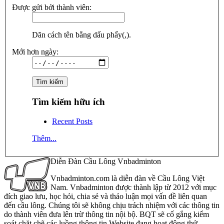
Được gửi bởi thành viên:
Dãn cách tên bằng dấu phẩy(,).
Mới hơn ngày:
Tìm kiếm hữu ích
Recent Posts
Thêm...
Diễn Đàn Cầu Lông Vnbadminton
Vnbadminton.com là diễn đàn về Cầu Lông Việt
Nam. Vnbadminton được thành lập từ 2012 với mục
đích giao lưu, học hỏi, chia sẻ và thảo luận mọi vấn đề liên quan
đến cầu lông. Chúng tôi sẽ không chịu trách nhiệm với các thông tin
do thành viên đưa lên trừ thông tin nội bộ. BQT sẽ cố gắng kiểm
soát chặt chẽ các luồng thông tin Website đang hoạt động thử