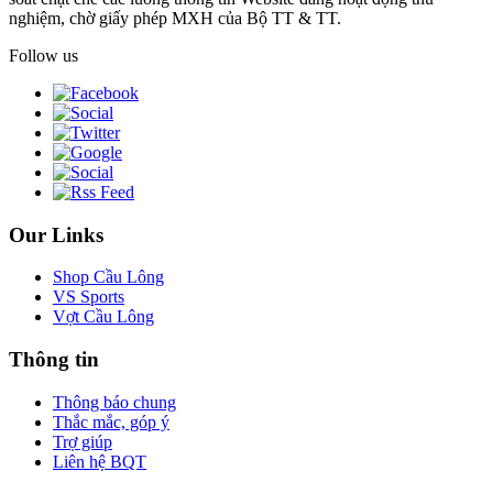
nghiệm, chờ giấy phép MXH của Bộ TT & TT.
Follow us
Our Links
Shop Cầu Lông
VS Sports
Vợt Cầu Lông
Thông tin
Thông báo chung
Thắc mắc, góp ý
Trợ giúp
Liên hệ BQT