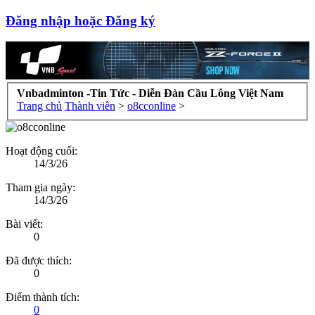
Đăng nhập hoặc Đăng ký
Vnbadminton -Tin Tức - Diễn Đàn Cầu Lông Việt Nam
Trang chủ
Thành viên
>
o8cconline
>
Hoạt động cuối:
14/3/26
Tham gia ngày:
14/3/26
Bài viết:
0
Đã được thích:
0
Điểm thành tích:
0