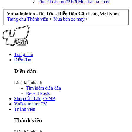
Tìm tất cả chủ đề bởi Mua ban xe may
Vnbadminton -Tin Tức - Diễn Đàn Cầu Lông Việt Nam
Trang chủ
Thành viên
>
Mua ban xe may
>
Trang chủ
Diễn đàn
Diễn đàn
Liên kết nhanh
Tìm kiếm diễn đàn
Recent Posts
Shop Cầu Lông VNB
VnBadmintonTV
Thành viên
Thành viên
Liên kết nhanh