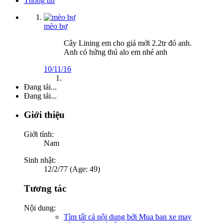
Thông tin
mèo bự
Cây Lining em cho giá mới 2.2tr đó anh.
Anh có hứng thú alo em nhé anh
10/11/16
Đang tải...
Đang tải...
Giới thiệu
Giới tính:
Nam
Sinh nhật:
12/2/77 (Age: 49)
Tương tác
Nội dung:
Tìm tất cả nội dung bởi Mua ban xe may