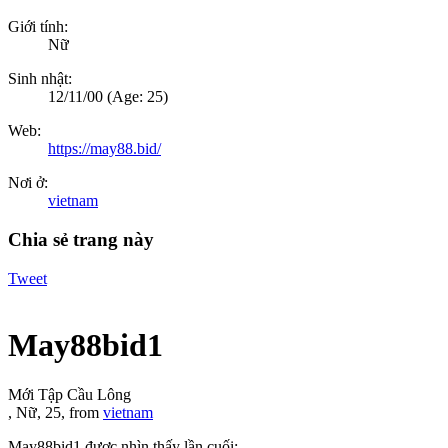
Giới tính:
Nữ
Sinh nhật:
12/11/00
(Age: 25)
Web:
https://may88.bid/
Nơi ở:
vietnam
Chia sẻ trang này
Tweet
May88bid1
Mới Tập Cầu Lông
, Nữ, 25,
from
vietnam
May88bid1 được nhìn thấy lần cuối: