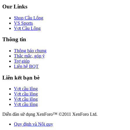
Our Links
Shop Cầu Lông
VS Sports
Vợt Cầu Lông
Thông tin
Thông báo chung
Thắc mắc, góp ý
Trợ giúp
Liên hệ BQT
Liên kết bạn bè
Vợt cầu lông
Vợt cầu lông
Vợt cầu lông
Vợt cầu lông
Diễn đàn sử dụng XenForo™ ©2011 XenForo Ltd.
Quy định và Nội quy