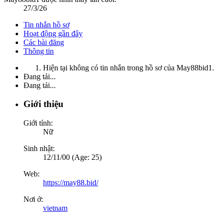
27/3/26
Tin nhắn hồ sơ
Hoạt động gần đây
Các bài đăng
Thông tin
Hiện tại không có tin nhắn trong hồ sơ của May88bid1.
Đang tải...
Đang tải...
Giới thiệu
Giới tính:
Nữ
Sinh nhật:
12/11/00 (Age: 25)
Web:
https://may88.bid/
Nơi ở:
vietnam