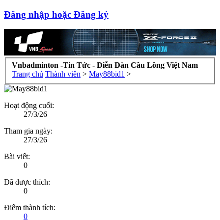
Đăng nhập hoặc Đăng ký
Vnbadminton -Tin Tức - Diễn Đàn Cầu Lông Việt Nam
Trang chủ
Thành viên
>
May88bid1
>
Hoạt động cuối:
27/3/26
Tham gia ngày:
27/3/26
Bài viết:
0
Đã được thích:
0
Điểm thành tích:
0