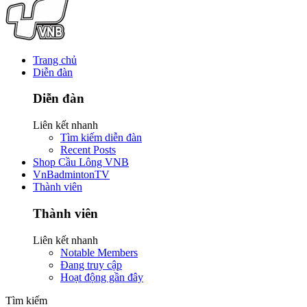
Trang chủ
Diễn đàn
Diễn đàn
Liên kết nhanh
Tìm kiếm diễn đàn
Recent Posts
Shop Cầu Lông VNB
VnBadmintonTV
Thành viên
Thành viên
Liên kết nhanh
Notable Members
Đang truy cập
Hoạt động gần đây
Tìm kiếm