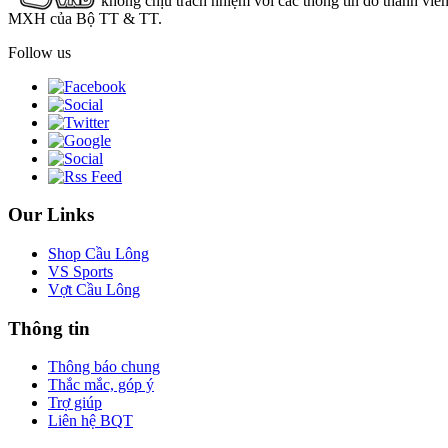
không chịu trách nhiệm với các thông tin do thành viê
MXH của Bộ TT & TT.
Follow us
Our Links
Shop Cầu Lông
VS Sports
Vợt Cầu Lông
Thông tin
Thông báo chung
Thắc mắc, góp ý
Trợ giúp
Liên hệ BQT