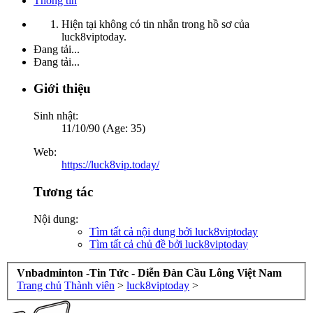
Thông tin
Hiện tại không có tin nhắn trong hồ sơ của
luck8viptoday.
Đang tải...
Đang tải...
Giới thiệu
Sinh nhật:
11/10/90 (Age: 35)
Web:
https://luck8vip.today/
Tương tác
Nội dung:
Tìm tất cả nội dung bởi luck8viptoday
Tìm tất cả chủ đề bởi luck8viptoday
Vnbadminton -Tin Tức - Diễn Đàn Cầu Lông Việt Nam
Trang chủ
Thành viên
>
luck8viptoday
>