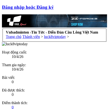
Đăng nhập hoặc Đăng ký
Vnbadminton -Tin Tức - Diễn Đàn Cầu Lông Việt Nam
Trang chủ
Thành viên
>
luck8viptoday
>
Hoạt động cuối:
10/4/26
Tham gia ngày:
10/4/26
Bài viết:
0
Đã được thích:
0
Điểm thành tích:
0