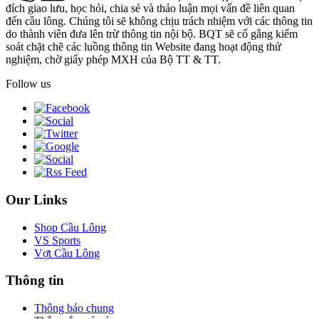
đích giao lưu, học hỏi, chia sẻ và thảo luận mọi vấn đề liên quan
đến cầu lông. Chúng tôi sẽ không chịu trách nhiệm với các thông tin
do thành viên đưa lên trừ thông tin nội bộ. BQT sẽ cố gắng kiểm
soát chặt chẽ các luồng thông tin Website đang hoạt động thử
nghiệm, chờ giấy phép MXH của Bộ TT & TT.
Follow us
Our Links
Shop Cầu Lông
VS Sports
Vợt Cầu Lông
Thông tin
Thông báo chung