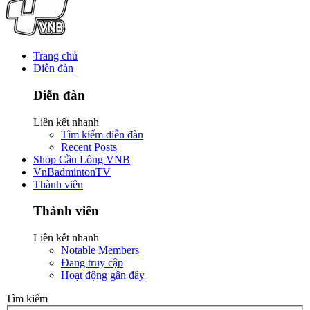
Trang chủ
Diễn đàn
Diễn đàn
Liên kết nhanh
Tìm kiếm diễn đàn
Recent Posts
Shop Cầu Lông VNB
VnBadmintonTV
Thành viên
Thành viên
Liên kết nhanh
Notable Members
Đang truy cập
Hoạt động gần đây
Tìm kiếm