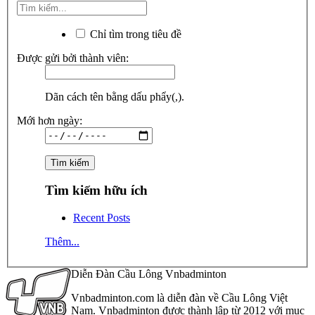
Chỉ tìm trong tiêu đề
Được gửi bởi thành viên:
Dãn cách tên bằng dấu phẩy(,).
Mới hơn ngày:
Tìm kiếm hữu ích
Recent Posts
Thêm...
Diễn Đàn Cầu Lông Vnbadminton
Vnbadminton.com là diễn đàn về Cầu Lông Việt
Nam. Vnbadminton được thành lập từ 2012 với mục