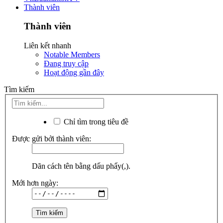
Thành viên
Thành viên
Liên kết nhanh
Notable Members
Đang truy cập
Hoạt động gần đây
Tìm kiếm
Chỉ tìm trong tiêu đề
Được gửi bởi thành viên:
Dãn cách tên bằng dấu phẩy(,).
Mới hơn ngày: