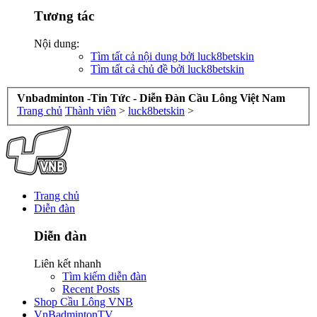
Tương tác
Nội dung:
Tìm tất cả nội dung bởi luck8betskin
Tìm tất cả chủ đề bởi luck8betskin
Vnbadminton -Tin Tức - Diễn Đàn Cầu Lông Việt Nam
Trang chủ
Thành viên
>
luck8betskin
>
Trang chủ
Diễn đàn
Diễn đàn
Liên kết nhanh
Tìm kiếm diễn đàn
Recent Posts
Shop Cầu Lông VNB
VnBadmintonTV