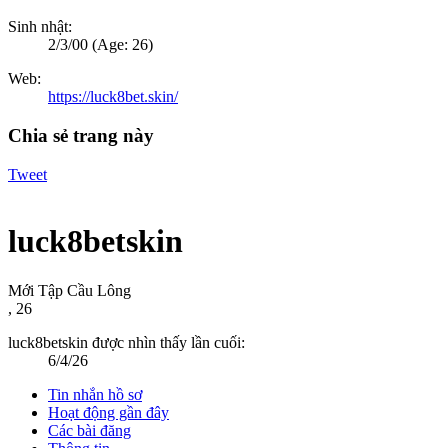
Sinh nhật:
2/3/00
(Age: 26)
Web:
https://luck8bet.skin/
Chia sẻ trang này
Tweet
luck8betskin
Mới Tập Cầu Lông
, 26
luck8betskin được nhìn thấy lần cuối:
6/4/26
Tin nhắn hồ sơ
Hoạt động gần đây
Các bài đăng