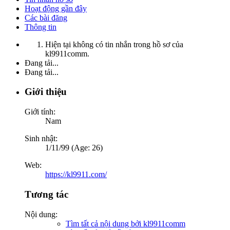
Hoạt động gần đây
Các bài đăng
Thông tin
Hiện tại không có tin nhắn trong hồ sơ của
kl9911comm.
Đang tải...
Đang tải...
Giới thiệu
Giới tính:
Nam
Sinh nhật:
1/11/99 (Age: 26)
Web:
https://kl9911.com/
Tương tác
Nội dung:
Tìm tất cả nội dung bởi kl9911comm