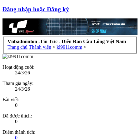
Đăng nhập hoặc Đăng ký
Vnbadminton -Tin Tức - Diễn Đàn Cầu Lông Việt Nam
Trang chủ
Thành viên
>
kl9911comm
>
Hoạt động cuối:
24/3/26
Tham gia ngày:
24/3/26
Bài viết:
0
Đã được thích:
0
Điểm thành tích:
0