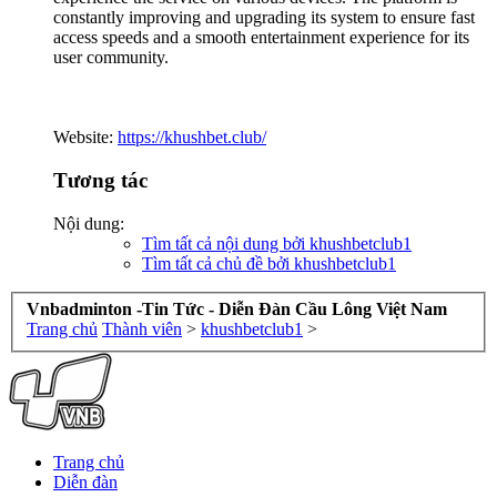
constantly improving and upgrading its system to ensure fast
access speeds and a smooth entertainment experience for its
user community.
Website:
https://khushbet.club/
Tương tác
Nội dung:
Tìm tất cả nội dung bởi khushbetclub1
Tìm tất cả chủ đề bởi khushbetclub1
Vnbadminton -Tin Tức - Diễn Đàn Cầu Lông Việt Nam
Trang chủ
Thành viên
>
khushbetclub1
>
Trang chủ
Diễn đàn