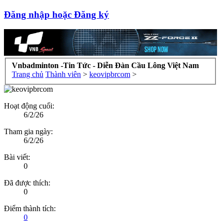
Đăng nhập hoặc Đăng ký
Vnbadminton -Tin Tức - Diễn Đàn Cầu Lông Việt Nam
Trang chủ
Thành viên
>
keovipbrcom
>
Hoạt động cuối:
6/2/26
Tham gia ngày:
6/2/26
Bài viết:
0
Đã được thích:
0
Điểm thành tích:
0