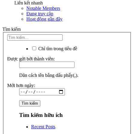
Liên kết nhanh
Notable Members
Đang truy cập
Hoạt động gần đây
Tìm kiếm
Chỉ tìm trong tiêu đề
Được gửi bởi thành viên:
Dãn cách tên bằng dấu phẩy(,).
Mới hơn ngày:
Tìm kiếm hữu ích
Recent Posts