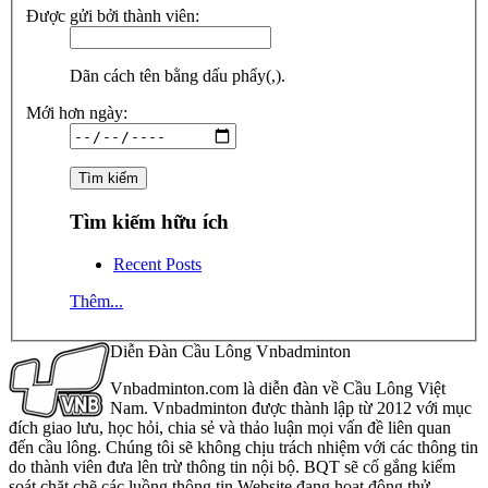
Được gửi bởi thành viên:
Dãn cách tên bằng dấu phẩy(,).
Mới hơn ngày:
Tìm kiếm hữu ích
Recent Posts
Thêm...
Diễn Đàn Cầu Lông Vnbadminton
Vnbadminton.com là diễn đàn về Cầu Lông Việt
Nam. Vnbadminton được thành lập từ 2012 với mục
đích giao lưu, học hỏi, chia sẻ và thảo luận mọi vấn đề liên quan
đến cầu lông. Chúng tôi sẽ không chịu trách nhiệm với các thông tin
do thành viên đưa lên trừ thông tin nội bộ. BQT sẽ cố gắng kiểm
soát chặt chẽ các luồng thông tin Website đang hoạt động thử