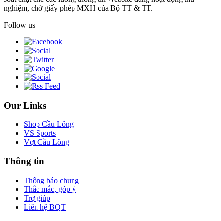
nghiệm, chờ giấy phép MXH của Bộ TT & TT.
Follow us
Our Links
Shop Cầu Lông
VS Sports
Vợt Cầu Lông
Thông tin
Thông báo chung
Thắc mắc, góp ý
Trợ giúp
Liên hệ BQT