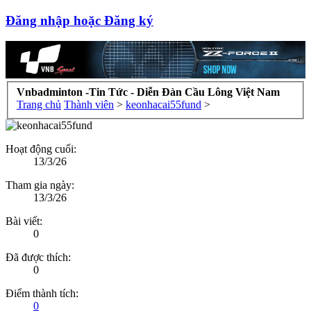
Đăng nhập hoặc Đăng ký
Vnbadminton -Tin Tức - Diễn Đàn Cầu Lông Việt Nam
Trang chủ
Thành viên
>
keonhacai55fund
>
Hoạt động cuối:
13/3/26
Tham gia ngày:
13/3/26
Bài viết:
0
Đã được thích:
0
Điểm thành tích:
0