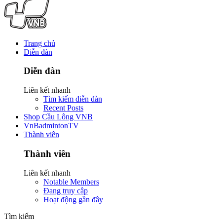
Trang chủ
Diễn đàn
Diễn đàn
Liên kết nhanh
Tìm kiếm diễn đàn
Recent Posts
Shop Cầu Lông VNB
VnBadmintonTV
Thành viên
Thành viên
Liên kết nhanh
Notable Members
Đang truy cập
Hoạt động gần đây
Tìm kiếm