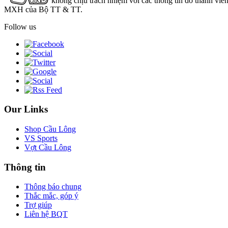
không chịu trách nhiệm với các thông tin do thành viê
MXH của Bộ TT & TT.
Follow us
Our Links
Shop Cầu Lông
VS Sports
Vợt Cầu Lông
Thông tin
Thông báo chung
Thắc mắc, góp ý
Trợ giúp
Liên hệ BQT