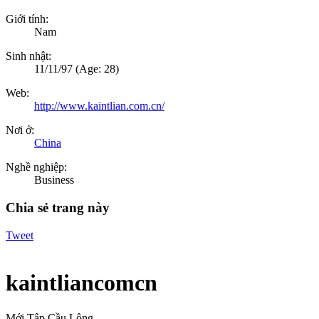
Giới tính:
Nam
Sinh nhật:
11/11/97
(Age: 28)
Web:
http://www.kaintlian.com.cn/
Nơi ở:
China
Nghề nghiệp:
Business
Chia sẻ trang này
Tweet
kaintliancomcn
Mới Tập Cầu Lông