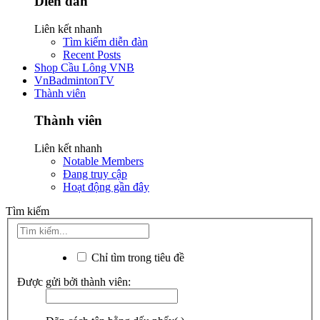
Diễn đàn
Liên kết nhanh
Tìm kiếm diễn đàn
Recent Posts
Shop Cầu Lông VNB
VnBadmintonTV
Thành viên
Thành viên
Liên kết nhanh
Notable Members
Đang truy cập
Hoạt động gần đây
Tìm kiếm
Chỉ tìm trong tiêu đề
Được gửi bởi thành viên: