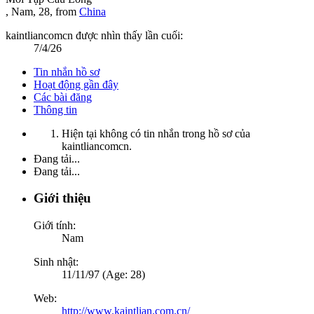
, Nam, 28,
from
China
kaintliancomcn được nhìn thấy lần cuối:
7/4/26
Tin nhắn hồ sơ
Hoạt động gần đây
Các bài đăng
Thông tin
Hiện tại không có tin nhắn trong hồ sơ của
kaintliancomcn.
Đang tải...
Đang tải...
Giới thiệu
Giới tính:
Nam
Sinh nhật:
11/11/97 (Age: 28)
Web:
http://www.kaintlian.com.cn/