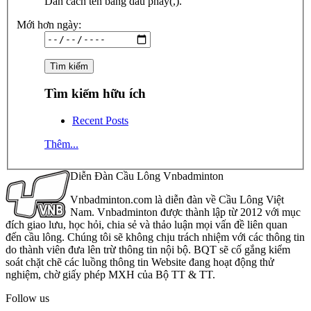
Dãn cách tên bằng dấu phẩy(,).
Mới hơn ngày:
Tìm kiếm hữu ích
Recent Posts
Thêm...
Diễn Đàn Cầu Lông Vnbadminton
Vnbadminton.com là diễn đàn về Cầu Lông Việt
Nam. Vnbadminton được thành lập từ 2012 với mục
đích giao lưu, học hỏi, chia sẻ và thảo luận mọi vấn đề liên quan
đến cầu lông. Chúng tôi sẽ không chịu trách nhiệm với các thông tin
do thành viên đưa lên trừ thông tin nội bộ. BQT sẽ cố gắng kiểm
soát chặt chẽ các luồng thông tin Website đang hoạt động thử
nghiệm, chờ giấy phép MXH của Bộ TT & TT.
Follow us