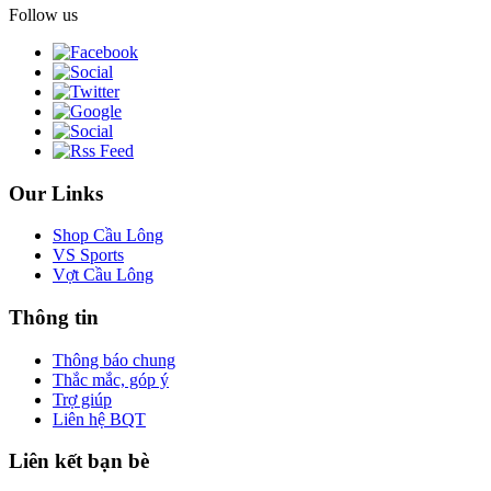
Follow us
Our Links
Shop Cầu Lông
VS Sports
Vợt Cầu Lông
Thông tin
Thông báo chung
Thắc mắc, góp ý
Trợ giúp
Liên hệ BQT
Liên kết bạn bè