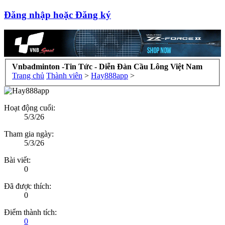
Đăng nhập hoặc Đăng ký
Vnbadminton -Tin Tức - Diễn Đàn Cầu Lông Việt Nam
Trang chủ
Thành viên
>
Hay888app
>
Hoạt động cuối:
5/3/26
Tham gia ngày:
5/3/26
Bài viết:
0
Đã được thích:
0
Điểm thành tích:
0