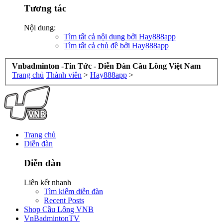
Tương tác
Nội dung:
Tìm tất cả nội dung bởi Hay888app
Tìm tất cả chủ đề bởi Hay888app
Vnbadminton -Tin Tức - Diễn Đàn Cầu Lông Việt Nam
Trang chủ
Thành viên
>
Hay888app
>
Trang chủ
Diễn đàn
Diễn đàn
Liên kết nhanh
Tìm kiếm diễn đàn
Recent Posts
Shop Cầu Lông VNB
VnBadmintonTV