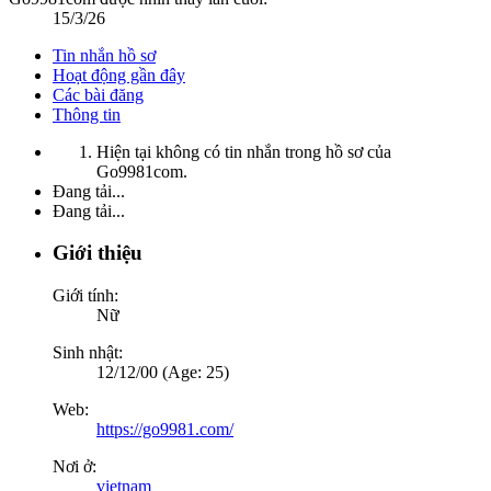
15/3/26
Tin nhắn hồ sơ
Hoạt động gần đây
Các bài đăng
Thông tin
Hiện tại không có tin nhắn trong hồ sơ của
Go9981com.
Đang tải...
Đang tải...
Giới thiệu
Giới tính:
Nữ
Sinh nhật:
12/12/00 (Age: 25)
Web:
https://go9981.com/
Nơi ở:
vietnam