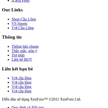
Our Links
Shop Cầu Lông
VS Sports
Vợt Cầu Lông
Thông tin
Thông báo chung
Thắc mắc, góp ý
Trợ giúp
Liên hệ BQT
Liên kết bạn bè
Vợt cầu lông
Vợt cầu lông
Vợt cầu lông
Vợt cầu lông
Diễn đàn sử dụng XenForo™ ©2011 XenForo Ltd.
Quy định và Nội quy