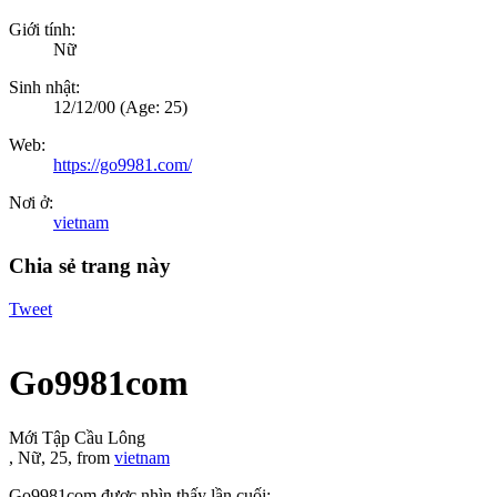
Giới tính:
Nữ
Sinh nhật:
12/12/00
(Age: 25)
Web:
https://go9981.com/
Nơi ở:
vietnam
Chia sẻ trang này
Tweet
Go9981com
Mới Tập Cầu Lông
, Nữ, 25,
from
vietnam
Go9981com được nhìn thấy lần cuối: