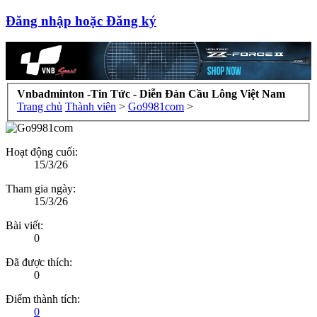
Đăng nhập hoặc Đăng ký
Vnbadminton -Tin Tức - Diễn Đàn Cầu Lông Việt Nam
Trang chủ
Thành viên
>
Go9981com
>
Hoạt động cuối:
15/3/26
Tham gia ngày:
15/3/26
Bài viết:
0
Đã được thích:
0
Điểm thành tích:
0