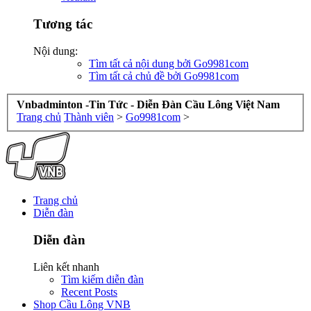
Tương tác
Nội dung:
Tìm tất cả nội dung bởi Go9981com
Tìm tất cả chủ đề bởi Go9981com
Vnbadminton -Tin Tức - Diễn Đàn Cầu Lông Việt Nam
Trang chủ
Thành viên
>
Go9981com
>
Trang chủ
Diễn đàn
Diễn đàn
Liên kết nhanh
Tìm kiếm diễn đàn
Recent Posts
Shop Cầu Lông VNB