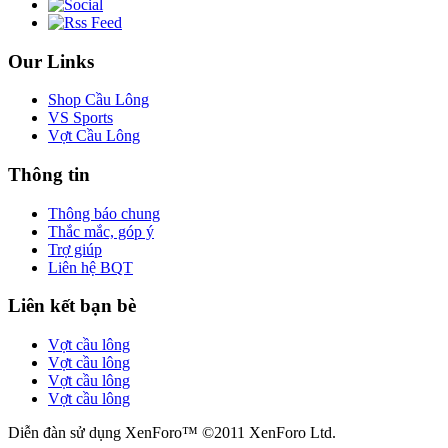
Our Links
Shop Cầu Lông
VS Sports
Vợt Cầu Lông
Thông tin
Thông báo chung
Thắc mắc, góp ý
Trợ giúp
Liên hệ BQT
Liên kết bạn bè
Vợt cầu lông
Vợt cầu lông
Vợt cầu lông
Vợt cầu lông
Diễn đàn sử dụng XenForo™ ©2011 XenForo Ltd.