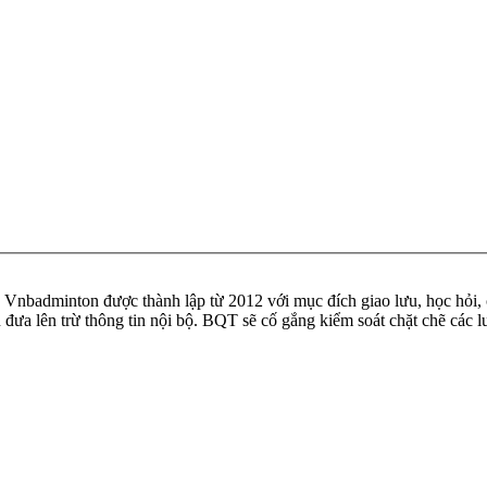
badminton được thành lập từ 2012 với mục đích giao lưu, học hỏi, ch
n đưa lên trừ thông tin nội bộ. BQT sẽ cố gắng kiểm soát chặt chẽ các