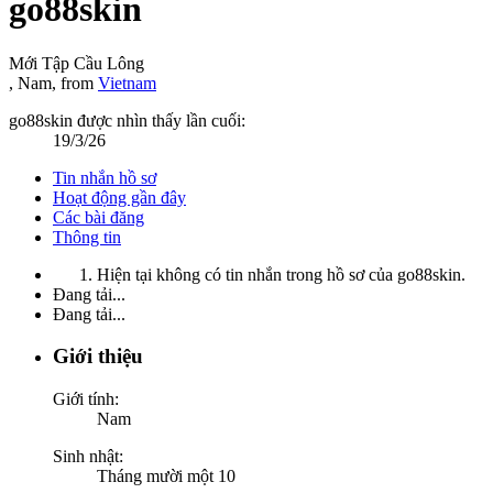
go88skin
Mới Tập Cầu Lông
, Nam,
from
Vietnam
go88skin được nhìn thấy lần cuối:
19/3/26
Tin nhắn hồ sơ
Hoạt động gần đây
Các bài đăng
Thông tin
Hiện tại không có tin nhắn trong hồ sơ của go88skin.
Đang tải...
Đang tải...
Giới thiệu
Giới tính:
Nam
Sinh nhật:
Tháng mười một 10