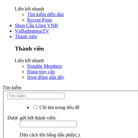
Liên kết nhanh
Tìm kiếm diễn đàn
Recent Posts
Shop Cầu Lông VNB
VnBadmintonTV
Thành viên
Thành viên
Liên kết nhanh
Notable Members
Đang truy cập
Hoạt động gần đây
Tìm kiếm
Chỉ tìm trong tiêu đề
Được gửi bởi thành viên:
Dãn cách tên bằng dấu phẩy(,).