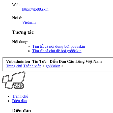
Web:
https://go88.skin
Nơi ở:
Vietnam
Tương tác
Nội dung:
Tìm tất cả nội dung bởi go88skin
Tìm tất cả chủ đề bởi go88skin
Vnbadminton -Tin Tức - Diễn Đàn Cầu Lông Việt Nam
Trang chủ
Thành viên
>
go88skin
>
Trang chủ
Diễn đàn
Diễn đàn