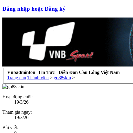
Đăng nhập hoặc Đăng ký
Vnbadminton -Tin Tức - Diễn Đàn Cầu Lông Việt Nam
Trang chủ
Thành viên
>
go88skin
>
Hoạt động cuối:
19/3/26
Tham gia ngày:
19/3/26
Bài viết:
0