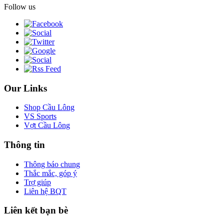
Follow us
Our Links
Shop Cầu Lông
VS Sports
Vợt Cầu Lông
Thông tin
Thông báo chung
Thắc mắc, góp ý
Trợ giúp
Liên hệ BQT
Liên kết bạn bè