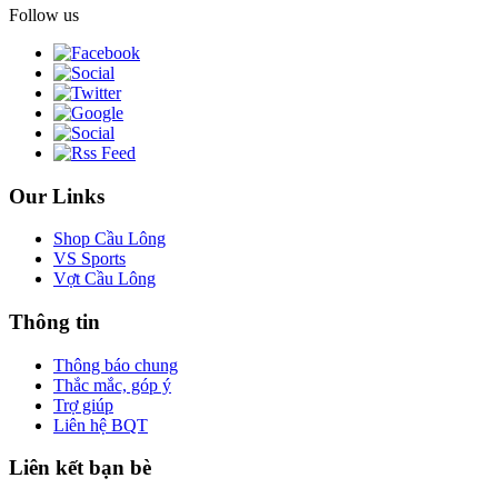
Follow us
Our Links
Shop Cầu Lông
VS Sports
Vợt Cầu Lông
Thông tin
Thông báo chung
Thắc mắc, góp ý
Trợ giúp
Liên hệ BQT
Liên kết bạn bè