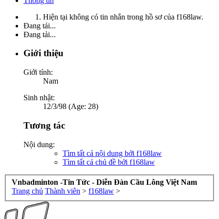
Thông tin
Hiện tại không có tin nhắn trong hồ sơ của f168law.
Đang tải...
Đang tải...
Giới thiệu
Giới tính:
Nam
Sinh nhật:
12/3/98 (Age: 28)
Tương tác
Nội dung:
Tìm tất cả nội dung bởi f168law
Tìm tất cả chủ đề bởi f168law
Vnbadminton -Tin Tức - Diễn Đàn Cầu Lông Việt Nam
Trang chủ
Thành viên
>
f168law
>