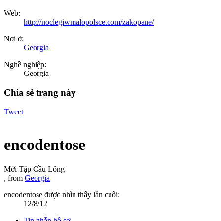
Web:
http://noclegiwmalopolsce.com/zakopane/
Nơi ở:
Georgia
Nghề nghiệp:
Georgia
Chia sẻ trang này
Tweet
encodentose
Mới Tập Cầu Lông
,
from
Georgia
encodentose được nhìn thấy lần cuối:
12/8/12
Tin nhắn hồ sơ