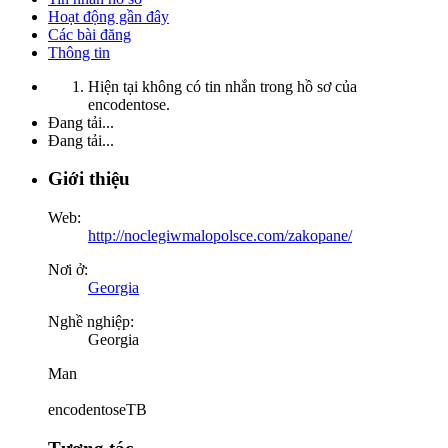
Hoạt động gần đây
Các bài đăng
Thông tin
Hiện tại không có tin nhắn trong hồ sơ của
encodentose.
Đang tải...
Đang tải...
Giới thiệu
Web:
http://noclegiwmalopolsce.com/zakopane/
Nơi ở:
Georgia
Nghề nghiệp:
Georgia
Man
encodentoseTB