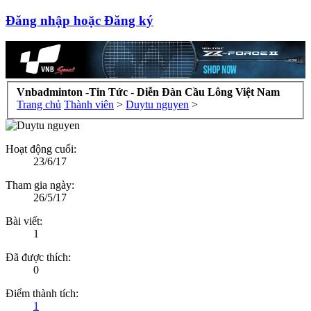
Đăng nhập hoặc Đăng ký
Vnbadminton -Tin Tức - Diễn Đàn Cầu Lông Việt Nam
Trang chủ
Thành viên
>
Duytu nguyen
>
Hoạt động cuối:
23/6/17
Tham gia ngày:
26/5/17
Bài viết:
1
Đã được thích:
0
Điểm thành tích:
1