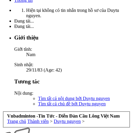
Thông tin
Hiện tại không có tin nhắn trong hồ sơ của Duytu
nguyen.
Đang tải...
Đang tải...
Giới thiệu
Giới tính:
Nam
Sinh nhật:
29/11/83 (Age: 42)
Tương tác
Nội dung:
Tìm tất cả nội dung bởi Duytu nguyen
Tìm tất cả chủ đề bởi Duytu nguyen
Vnbadminton -Tin Tức - Diễn Đàn Cầu Lông Việt Nam
Trang chủ
Thành viên
>
Duytu nguyen
>