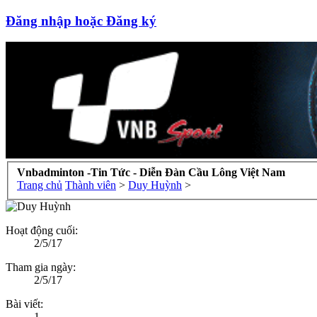
Đăng nhập hoặc Đăng ký
Vnbadminton -Tin Tức - Diễn Đàn Cầu Lông Việt Nam
Trang chủ
Thành viên
>
Duy Huỳnh
>
Hoạt động cuối:
2/5/17
Tham gia ngày:
2/5/17
Bài viết:
1