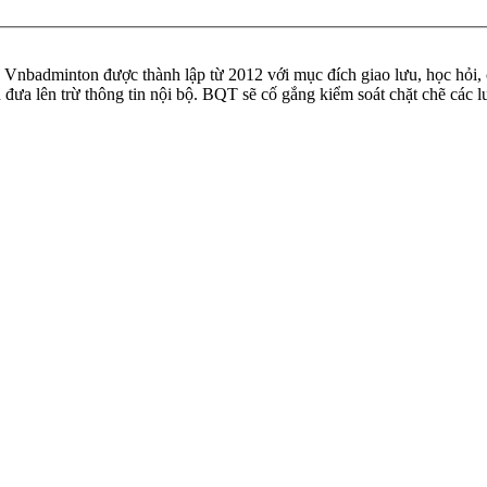
badminton được thành lập từ 2012 với mục đích giao lưu, học hỏi, ch
n đưa lên trừ thông tin nội bộ. BQT sẽ cố gắng kiểm soát chặt chẽ các