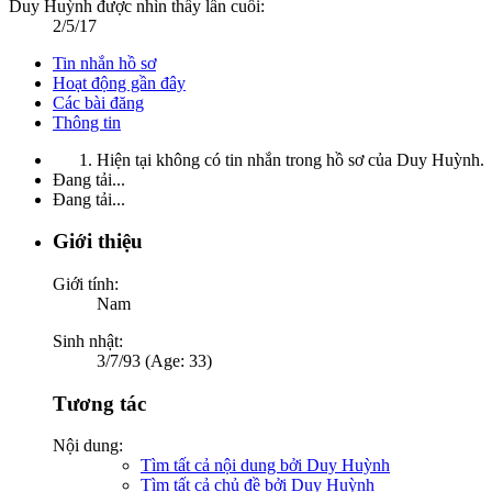
Duy Huỳnh được nhìn thấy lần cuối:
2/5/17
Tin nhắn hồ sơ
Hoạt động gần đây
Các bài đăng
Thông tin
Hiện tại không có tin nhắn trong hồ sơ của Duy Huỳnh.
Đang tải...
Đang tải...
Giới thiệu
Giới tính:
Nam
Sinh nhật:
3/7/93 (Age: 33)
Tương tác
Nội dung:
Tìm tất cả nội dung bởi Duy Huỳnh
Tìm tất cả chủ đề bởi Duy Huỳnh