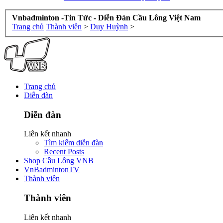
Vnbadminton -Tin Tức - Diễn Đàn Cầu Lông Việt Nam
Trang chủ
Thành viên
>
Duy Huỳnh
>
Trang chủ
Diễn đàn
Diễn đàn
Liên kết nhanh
Tìm kiếm diễn đàn
Recent Posts
Shop Cầu Lông VNB
VnBadmintonTV
Thành viên
Thành viên
Liên kết nhanh