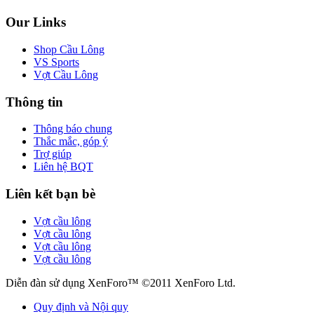
Our Links
Shop Cầu Lông
VS Sports
Vợt Cầu Lông
Thông tin
Thông báo chung
Thắc mắc, góp ý
Trợ giúp
Liên hệ BQT
Liên kết bạn bè
Vợt cầu lông
Vợt cầu lông
Vợt cầu lông
Vợt cầu lông
Diễn đàn sử dụng XenForo™ ©2011 XenForo Ltd.
Quy định và Nội quy