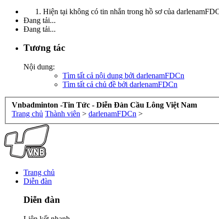
Hiện tại không có tin nhắn trong hồ sơ của darlenamFD
Đang tải...
Đang tải...
Tương tác
Nội dung:
Tìm tất cả nội dung bởi darlenamFDCn
Tìm tất cả chủ đề bởi darlenamFDCn
Vnbadminton -Tin Tức - Diễn Đàn Cầu Lông Việt Nam
Trang chủ
Thành viên
>
darlenamFDCn
>
Trang chủ
Diễn đàn
Diễn đàn
Liên kết nhanh