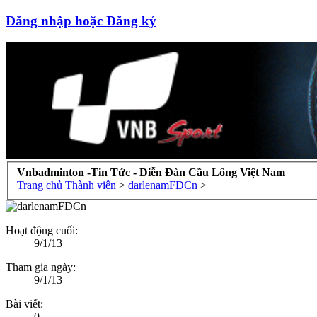
Đăng nhập hoặc Đăng ký
Vnbadminton -Tin Tức - Diễn Đàn Cầu Lông Việt Nam
Trang chủ
Thành viên
>
darlenamFDCn
>
Hoạt động cuối:
9/1/13
Tham gia ngày:
9/1/13
Bài viết:
0