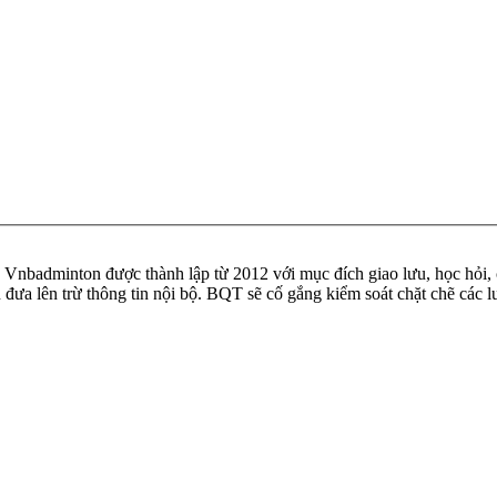
badminton được thành lập từ 2012 với mục đích giao lưu, học hỏi, ch
n đưa lên trừ thông tin nội bộ. BQT sẽ cố gắng kiểm soát chặt chẽ các