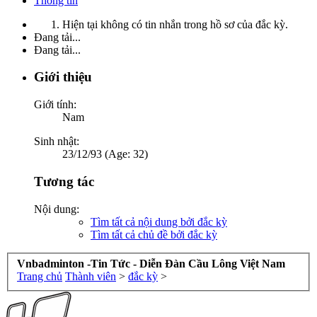
Thông tin
Hiện tại không có tin nhắn trong hồ sơ của đắc kỳ.
Đang tải...
Đang tải...
Giới thiệu
Giới tính:
Nam
Sinh nhật:
23/12/93 (Age: 32)
Tương tác
Nội dung:
Tìm tất cả nội dung bởi đắc kỳ
Tìm tất cả chủ đề bởi đắc kỳ
Vnbadminton -Tin Tức - Diễn Đàn Cầu Lông Việt Nam
Trang chủ
Thành viên
>
đắc kỳ
>