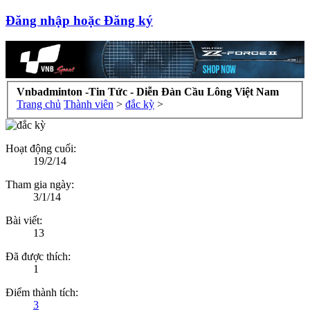
Đăng nhập hoặc Đăng ký
Vnbadminton -Tin Tức - Diễn Đàn Cầu Lông Việt Nam
Trang chủ
Thành viên
>
đắc kỳ
>
Hoạt động cuối:
19/2/14
Tham gia ngày:
3/1/14
Bài viết:
13
Đã được thích:
1
Điểm thành tích:
3