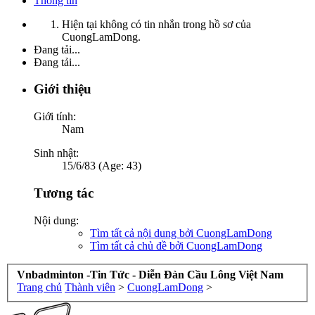
Thông tin
Hiện tại không có tin nhắn trong hồ sơ của
CuongLamDong.
Đang tải...
Đang tải...
Giới thiệu
Giới tính:
Nam
Sinh nhật:
15/6/83 (Age: 43)
Tương tác
Nội dung:
Tìm tất cả nội dung bởi CuongLamDong
Tìm tất cả chủ đề bởi CuongLamDong
Vnbadminton -Tin Tức - Diễn Đàn Cầu Lông Việt Nam
Trang chủ
Thành viên
>
CuongLamDong
>