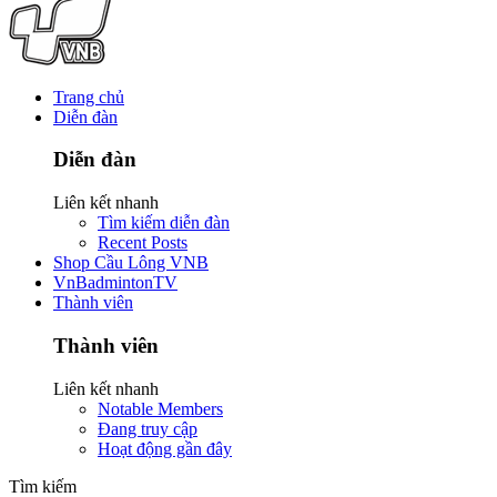
Trang chủ
Diễn đàn
Diễn đàn
Liên kết nhanh
Tìm kiếm diễn đàn
Recent Posts
Shop Cầu Lông VNB
VnBadmintonTV
Thành viên
Thành viên
Liên kết nhanh
Notable Members
Đang truy cập
Hoạt động gần đây
Tìm kiếm