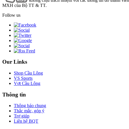
không chịu trách nhiệm với các thông tin do thành viê
MXH của Bộ TT & TT.
Follow us
Our Links
Shop Cầu Lông
VS Sports
Vợt Cầu Lông
Thông tin
Thông báo chung
Thắc mắc, góp ý
Trợ giúp
Liên hệ BQT