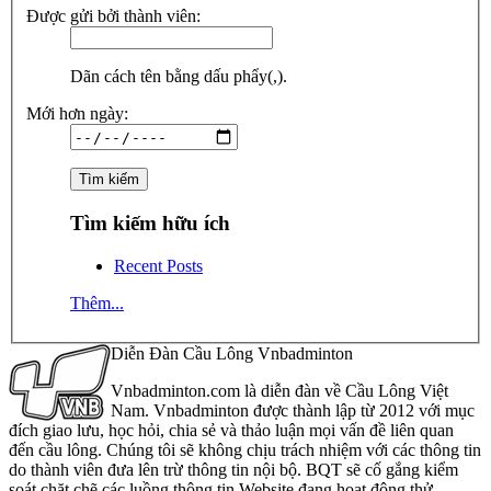
Được gửi bởi thành viên:
Dãn cách tên bằng dấu phẩy(,).
Mới hơn ngày:
Tìm kiếm hữu ích
Recent Posts
Thêm...
Diễn Đàn Cầu Lông Vnbadminton
Vnbadminton.com là diễn đàn về Cầu Lông Việt
Nam. Vnbadminton được thành lập từ 2012 với mục
đích giao lưu, học hỏi, chia sẻ và thảo luận mọi vấn đề liên quan
đến cầu lông. Chúng tôi sẽ không chịu trách nhiệm với các thông tin
do thành viên đưa lên trừ thông tin nội bộ. BQT sẽ cố gắng kiểm
soát chặt chẽ các luồng thông tin Website đang hoạt động thử