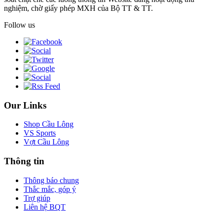
nghiệm, chờ giấy phép MXH của Bộ TT & TT.
Follow us
Our Links
Shop Cầu Lông
VS Sports
Vợt Cầu Lông
Thông tin
Thông báo chung
Thắc mắc, góp ý
Trợ giúp
Liên hệ BQT