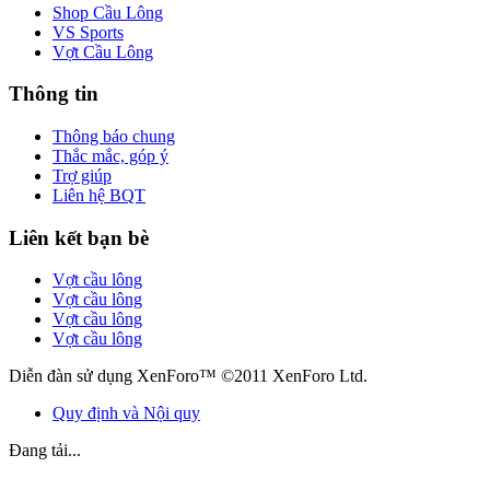
Shop Cầu Lông
VS Sports
Vợt Cầu Lông
Thông tin
Thông báo chung
Thắc mắc, góp ý
Trợ giúp
Liên hệ BQT
Liên kết bạn bè
Vợt cầu lông
Vợt cầu lông
Vợt cầu lông
Vợt cầu lông
Diễn đàn sử dụng XenForo™ ©2011 XenForo Ltd.
Quy định và Nội quy
Đang tải...