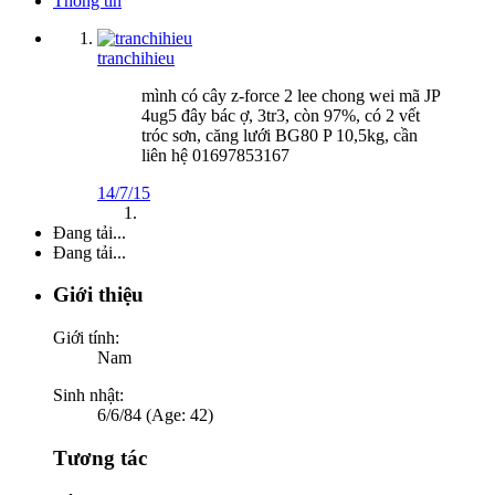
Thông tin
tranchihieu
mình có cây z-force 2 lee chong wei mã JP
4ug5 đây bác ợ, 3tr3, còn 97%, có 2 vết
tróc sơn, căng lưới BG80 P 10,5kg, cần
liên hệ 01697853167
14/7/15
Đang tải...
Đang tải...
Giới thiệu
Giới tính:
Nam
Sinh nhật:
6/6/84 (Age: 42)
Tương tác